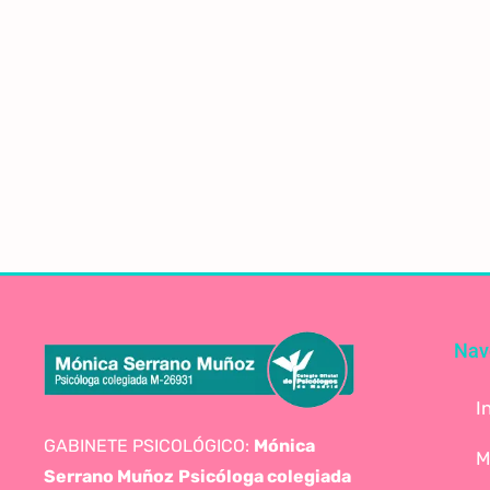
Nav
I
GABINETE PSICOLÓGICO:
Mónica
M
Serrano Muñoz
Psicóloga colegiada