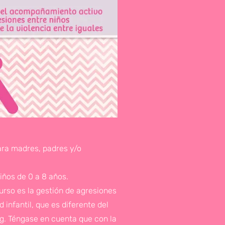
ara madres, padres y/o
iños de 0 a 8 años.
curso es la gestión de agresiones
 infantil, que es diferente del
ng. Téngase en cuenta que con la