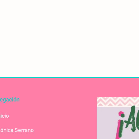
egación
nicio
ónica Serrano