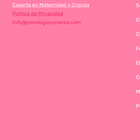
Experta en Maternidad y Crianza
S
Política de Privacidad
C
info@psicologiaycrianza.com
C
F
E
C
M
P