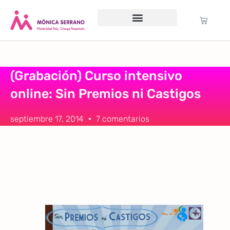
Servicio psicológico
Cursos Gratuitos
Formación anual
Política de cookies (UE)
(Grabación) Curso intensivo
online: Sin Premios ni Castigos
septiembre 17, 2014
7 comentarios