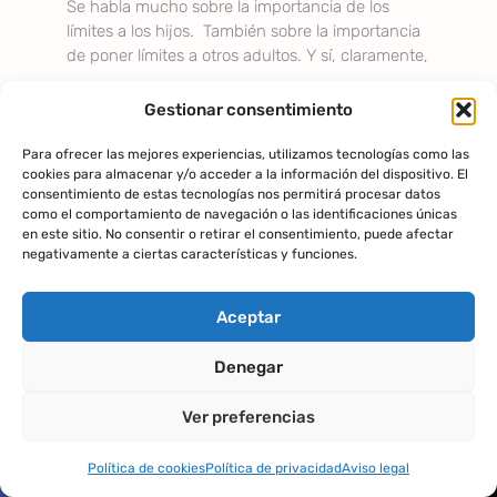
Se habla mucho sobre la importancia de los
límites a los hijos. También sobre la importancia
de poner límites a otros adultos. Y sí, claramente,
Gestionar consentimiento
Para ofrecer las mejores experiencias, utilizamos tecnologías como las
cookies para almacenar y/o acceder a la información del dispositivo. El
consentimiento de estas tecnologías nos permitirá procesar datos
como el comportamiento de navegación o las identificaciones únicas
en este sitio. No consentir o retirar el consentimiento, puede afectar
negativamente a ciertas características y funciones.
Aceptar
¿TE SENTÍAS SOLA DE PEQUEÑA?
Denegar
¿Te sentías sola de pequeña? Muchas veces,
mujeres que se sintieron emocionalmente muy
Ver preferencias
solas en su infancia, tratan de evitar a toda costa
que sus
Política de cookies
Política de privacidad
Aviso legal