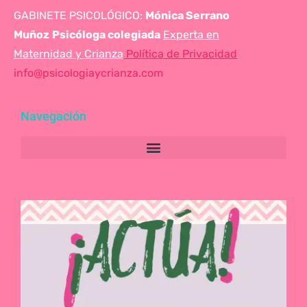
GABINETE PSICOLÓGICO:
Mónica Serrano
Muñoz
Psicóloga colegiada
Experta en
Maternidad y Crianza
Política de Privacidad
info@psicologiaycrianza.com
Navegación