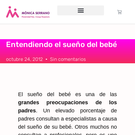
Servicio psicológico
Cursos Gratuitos
Formación anual
Política de cookies (UE)
Entendiendo el sueño del bebé
octubre 24, 2012
Sin comentarios
El sueño del bebé es una de las
grandes preocupaciones de los
padres
. Un elevado porcentaje de
padres consultan a especialistas a causa
del sueño de su bebé. Otros muchos no
consultan a profesionales, pero es uno