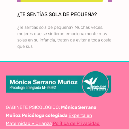
¿TE SENTÍAS SOLA DE PEQUEÑA?
¿Te sentías sola de pequeña? Muchas veces,
mujeres que se sintieron emocionalmente muy
solas en su infancia, tratan de evitar a toda costa
que sus
GABINETE PSICOLÓGICO:
Mónica Serrano
Muñoz
Psicóloga colegiada
Experta en
Maternidad y Crianza
Política de Privacidad