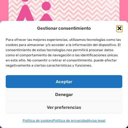
Gestionar consentimiento
Para ofrecer las mejores experiencias, utilizamos tecnologías como las
cookies para almacenar y/o acceder a la información del dispositivo. El
Programa online
consentimiento de estas tecnologías nos permitirá procesar datos
como el comportamiento de navegación o las identificaciones únicas
de capacitación para madres, padres y/o
en este sitio. No consentir o retirar el consentimiento, puede afectar
profesionales
negativamente a ciertas características y funciones.
que trabajan con niños de 0 a 8 años.
El objeto de este curso es la gestión de agresiones
Aceptar
entre niños en edad infantil, que es diferente del
Denegar
acoso o del bullying. Téngase en cuenta que con la
gestión de agresiones pretendemos sentar las bases
Ver preferencias
¿Necesitas ayuda?
de la prevención a un problema que suele aparecer
en etapas posteriores como es el acoso.
Política de cookies
Política de privacidad
Aviso legal