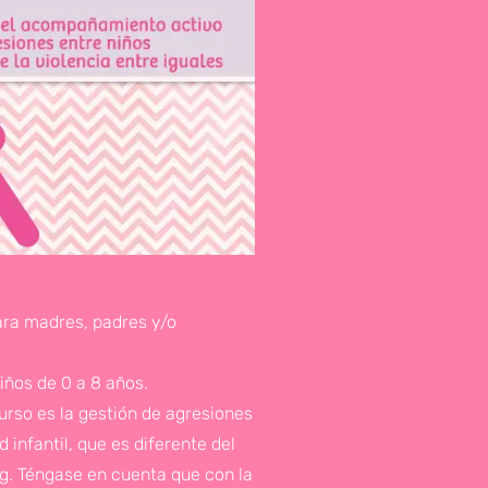
ara madres, padres y/o
iños de 0 a 8 años.
curso es la gestión de agresiones
 infantil, que es diferente del
ng. Téngase en cuenta que con la