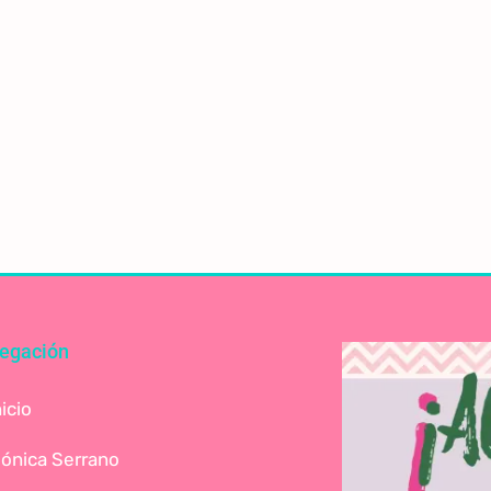
egación
nicio
ónica Serrano