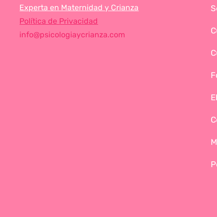
Experta en Maternidad y Crianza
S
Política de Privacidad
C
info@psicologiaycrianza.com
C
F
E
C
M
P