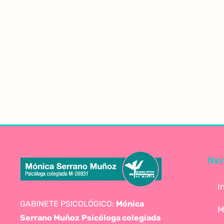
Nav
I
GABINETE PSICOLÓGICO:
Mónica
M
Serrano Muñoz
Psicóloga colegiada