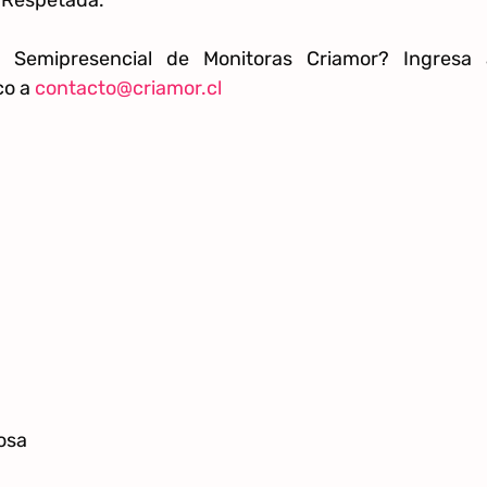
 Semipresencial de Monitoras Criamor? Ingresa 
co a
contacto@criamor.cl
osa