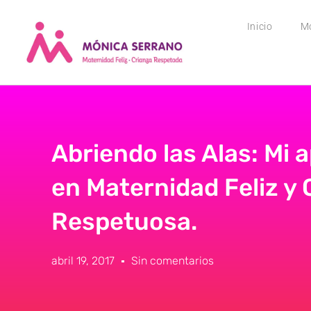
Inicio
M
Abriendo las Alas: Mi 
en Maternidad Feliz y 
Respetuosa.
abril 19, 2017
Sin comentarios