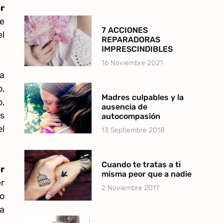
r
de
7 ACCIONES
el
REPARADORAS
IMPRESCINDIBLES
16 Noviembre 2021
ra
,
Madres culpables y la
,
ausencia de
s
autocompasión
l
13 Septiembre 2018
Cuando te tratas a ti
r
misma peor que a nadie
r
2 Noviembre 2017
lo
la