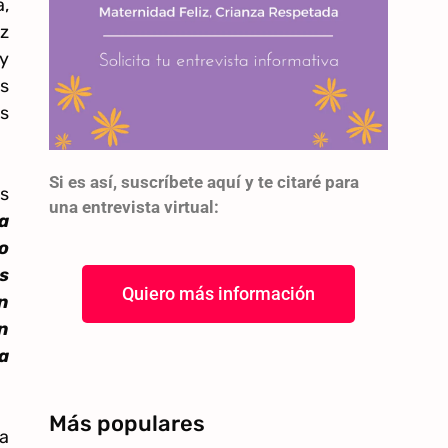
,
ez
y
s
s
Si es así, suscríbete aquí y te citaré para
s
una entrevista virtual:
a
o
s
Quiero más información
n
n
a
Más populares
a