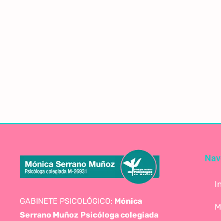
Nav
I
GABINETE PSICOLÓGICO:
Mónica
M
Serrano Muñoz
Psicóloga colegiada