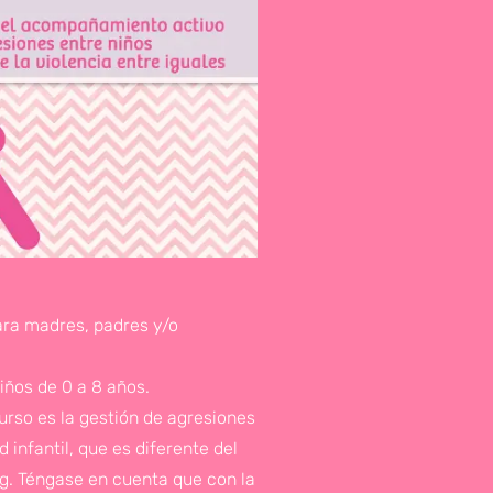
ara madres, padres y/o
iños de 0 a 8 años.
curso es la gestión de agresiones
 infantil, que es diferente del
ng. Téngase en cuenta que con la