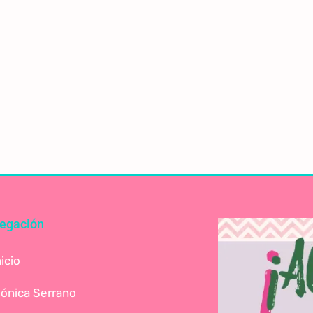
egación
nicio
ónica Serrano