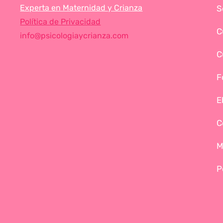
Experta en Maternidad y Crianza
S
Política de Privacidad
C
info@psicologiaycrianza.com
C
F
E
C
M
P