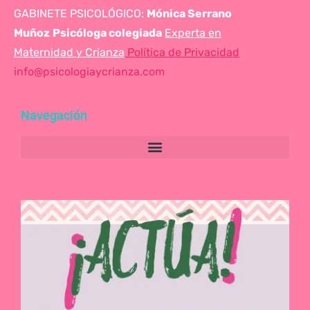
GABINETE PSICOLÓGICO:
Mónica Serrano
Muñoz
Psicóloga colegiada
Experta en
Maternidad y Crianza
Política de Privacidad
info@psicologiaycrianza.com
Navegación