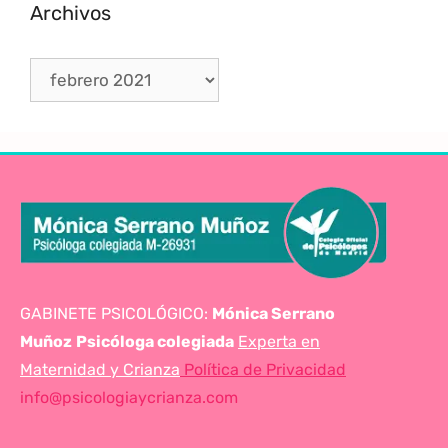
Archivos
GABINETE PSICOLÓGICO:
Mónica Serrano
Muñoz
Psicóloga colegiada
Experta en
Maternidad y Crianza
Política de Privacidad
info@psicologiaycrianza.com