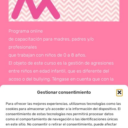
Programa online
de capacitación para madres, padres y/o
profesionales
que trabajan con niños de 0 a 8 años.
El objeto de este curso es la gestión de agresiones
entre niños en edad infantil, que es diferente del
acoso o del bullying. Téngase en cuenta que con la
gestión de agresiones pretendemos sentar las bases
Gestionar consentimiento
de la prevención a un problema que suele aparecer
en etapas posteriores como es el acoso.
Para ofrecer las mejores experiencias, utilizamos tecnologías como las
cookies para almacenar y/o acceder a la información del dispositivo. El
consentimiento de estas tecnologías nos permitirá procesar datos
Si deseas más información,
como el comportamiento de navegación o las identificaciones únicas
en este sitio. No consentir o retirar el consentimiento, puede afectar
haz click en este enlace: