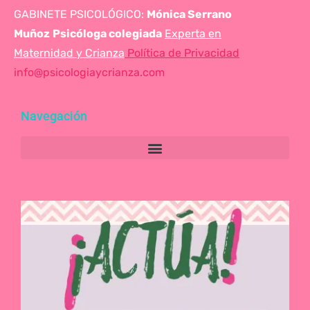
GABINETE PSICOLÓGICO:
Mónica Serrano
Muñoz
Psicóloga colegiada
Experta en
Maternidad y Crianza
Política de Privacidad
info@psicologiaycrianza.com
Navegación