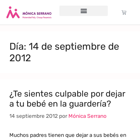
Servicio psicológico
Cursos Gratuitos
Formación anual
Política de cookies (UE)
Día:
14 de septiembre de
2012
¿Te sientes culpable por dejar
a tu bebé en la guardería?
14 septiembre 2012
por
Mónica Serrano
Muchos padres tienen que dejar a sus bebés en