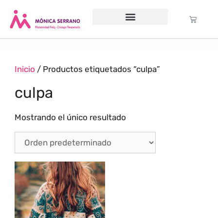
Servicio psicológico
Cursos Gratuitos
Formación anual
Política de cookies (UE)
Inicio
/ Productos etiquetados “culpa”
culpa
Mostrando el único resultado