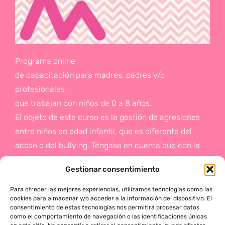
Programa online
de capacitación para madres, padres y/o
profesionales
que trabajan con niños de 0 a 8 años.
El objeto de este curso es la gestión de agresiones
entre niños en edad infantil, que es diferente del
acoso o del bullying. Téngase en cuenta que con la
gestión de agresiones pretendemos sentar las bases
Gestionar consentimiento
de la prevención a un problema que suele aparecer
en etapas posteriores como es el acoso.
Para ofrecer las mejores experiencias, utilizamos tecnologías como las
cookies para almacenar y/o acceder a la información del dispositivo. El
consentimiento de estas tecnologías nos permitirá procesar datos
Si deseas más información,
como el comportamiento de navegación o las identificaciones únicas