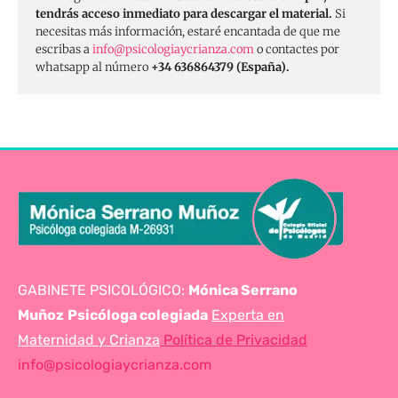
tendrás acceso inmediato para descargar el material.
Si
necesitas más información, estaré encantada de que me
escribas a
info@psicologiaycrianza.com
o contactes por
whatsapp al número
+34 636864379 (España).
GABINETE PSICOLÓGICO:
Mónica Serrano
Muñoz
Psicóloga colegiada
Experta en
Maternidad y Crianza
Política de Privacidad
info@psicologiaycrianza.com