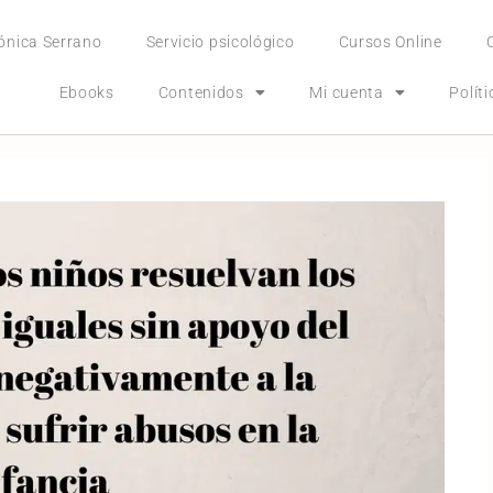
ónica Serrano
Servicio psicológico
Cursos Online
Ebooks
Contenidos
Mi cuenta
Polít