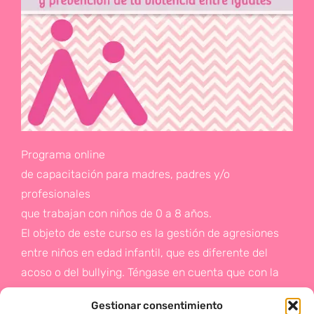
Programa online
de capacitación para madres, padres y/o
profesionales
que trabajan con niños de 0 a 8 años.
El objeto de este curso es la gestión de agresiones
entre niños en edad infantil, que es diferente del
acoso o del bullying. Téngase en cuenta que con la
gestión de agresiones pretendemos sentar las bases
Gestionar consentimiento
de la prevención a un problema que suele aparecer