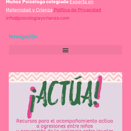
Muñoz
Psicóloga colegiada
Experta en
Maternidad y Crianza
Política de Privacidad
info@psicologiaycrianza.com
Navegación