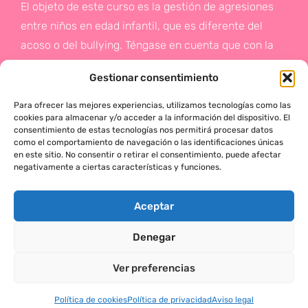
El objeto de este curso es la gestión de agresiones
entre niños en edad infantil, que es diferente del
acoso o del bullying. Téngase en cuenta que con la
gestión de agresiones pretendemos sentar las bases
Gestionar consentimiento
de la prevención a un problema que suele aparecer
en etapas posteriores como es el acoso.
Para ofrecer las mejores experiencias, utilizamos tecnologías como las
cookies para almacenar y/o acceder a la información del dispositivo. El
consentimiento de estas tecnologías nos permitirá procesar datos
Si deseas más información,
como el comportamiento de navegación o las identificaciones únicas
en este sitio. No consentir o retirar el consentimiento, puede afectar
haz click en este enlace:
negativamente a ciertas características y funciones.
¡ACTÚA!
Aceptar
Denegar
MÓNICA SERRANO © 2025 TODOS LOS DERECHOS RESERVADOS
Ver preferencias
Política de cookies
Política de privacidad
Aviso legal