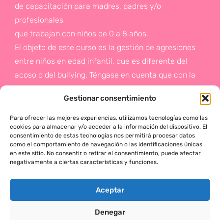
de capacitación para madres, padres y/o
profesionales
que trabajan con niños de 0 a 8 años.
El objeto de este curso es la gestión de agresiones
entre niños en edad infantil, que es diferente del
acoso o del bullying. Téngase en cuenta que con la
gestión de agresiones pretendemos sentar las bases
Gestionar consentimiento
de la prevención a un problema que suele aparecer
en etapas posteriores como es el acoso.
Para ofrecer las mejores experiencias, utilizamos tecnologías como las
cookies para almacenar y/o acceder a la información del dispositivo. El
consentimiento de estas tecnologías nos permitirá procesar datos
Si deseas más información,
como el comportamiento de navegación o las identificaciones únicas
en este sitio. No consentir o retirar el consentimiento, puede afectar
haz click en este enlace:
negativamente a ciertas características y funciones.
¡ACTÚA!
Aceptar
Denegar
MÓNICA SERRANO © 2025 TODOS LOS DERECHOS RESERVADOS