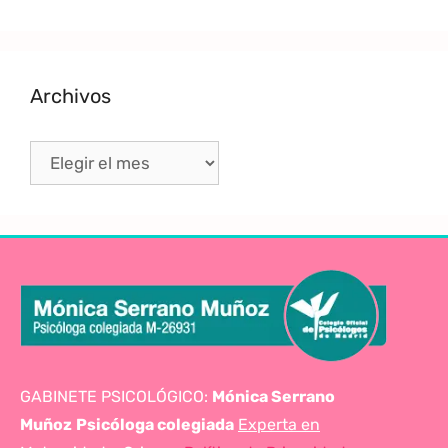
Archivos
GABINETE PSICOLÓGICO:
Mónica Serrano
Muñoz
Psicóloga colegiada
Experta en