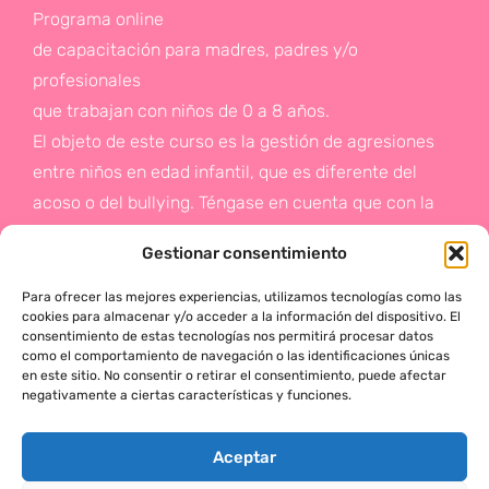
Programa online
de capacitación para madres, padres y/o
profesionales
que trabajan con niños de 0 a 8 años.
El objeto de este curso es la gestión de agresiones
entre niños en edad infantil, que es diferente del
acoso o del bullying. Téngase en cuenta que con la
gestión de agresiones pretendemos sentar las bases
Gestionar consentimiento
de la prevención a un problema que suele aparecer
en etapas posteriores como es el acoso.
Para ofrecer las mejores experiencias, utilizamos tecnologías como las
cookies para almacenar y/o acceder a la información del dispositivo. El
consentimiento de estas tecnologías nos permitirá procesar datos
Si deseas más información,
como el comportamiento de navegación o las identificaciones únicas
en este sitio. No consentir o retirar el consentimiento, puede afectar
haz click en este enlace:
negativamente a ciertas características y funciones.
¡ACTÚA!
Aceptar