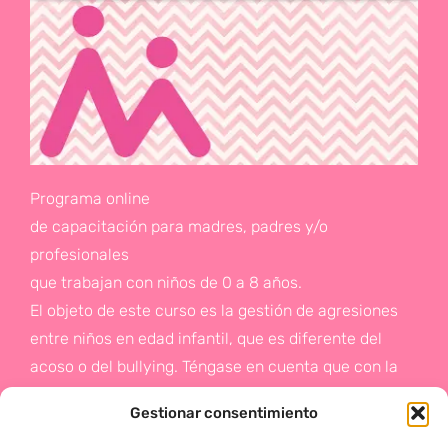
Programa online
de capacitación para madres, padres y/o
profesionales
que trabajan con niños de 0 a 8 años.
El objeto de este curso es la gestión de agresiones
entre niños en edad infantil, que es diferente del
acoso o del bullying. Téngase en cuenta que con la
gestión de agresiones pretendemos sentar las bases
Gestionar consentimiento
de la prevención a un problema que suele aparecer