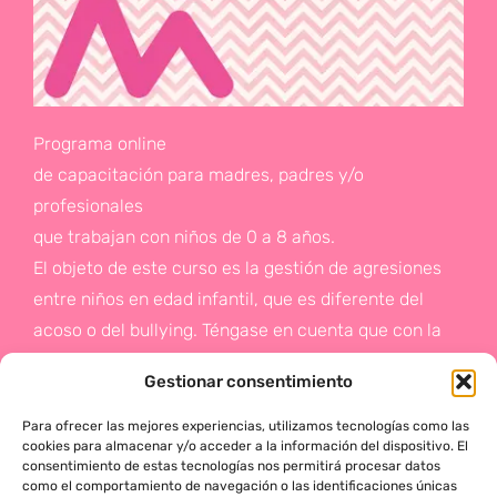
Programa online
de capacitación para madres, padres y/o
profesionales
que trabajan con niños de 0 a 8 años.
El objeto de este curso es la gestión de agresiones
entre niños en edad infantil, que es diferente del
acoso o del bullying. Téngase en cuenta que con la
gestión de agresiones pretendemos sentar las bases
Gestionar consentimiento
de la prevención a un problema que suele aparecer
en etapas posteriores como es el acoso.
Para ofrecer las mejores experiencias, utilizamos tecnologías como las
cookies para almacenar y/o acceder a la información del dispositivo. El
consentimiento de estas tecnologías nos permitirá procesar datos
Si deseas más información,
como el comportamiento de navegación o las identificaciones únicas