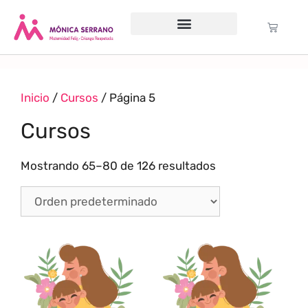
Servicio psicológico
Cursos Gratuitos
Formación anual
Política de cookies (UE)
Inicio
/
Cursos
/ Página 5
Cursos
Mostrando 65–80 de 126 resultados