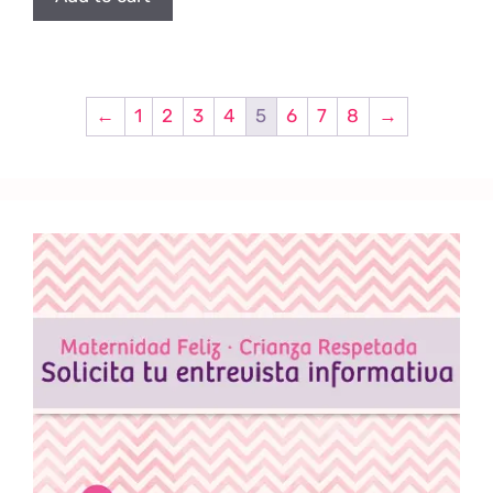
←
1
2
3
4
5
6
7
8
→