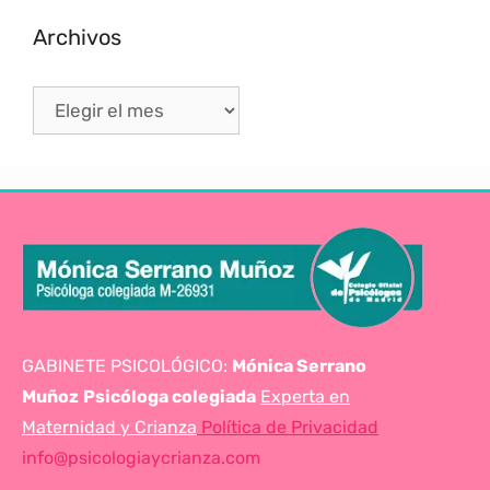
Archivos
GABINETE PSICOLÓGICO:
Mónica Serrano
Muñoz
Psicóloga colegiada
Experta en
Maternidad y Crianza
Política de Privacidad
info@psicologiaycrianza.com