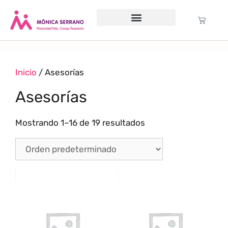
Servicio psicológico
Cursos Gratuitos
Formación anual
Política de cookies (UE)
Inicio
/ Asesorías
Asesorías
Mostrando 1–16 de 19 resultados