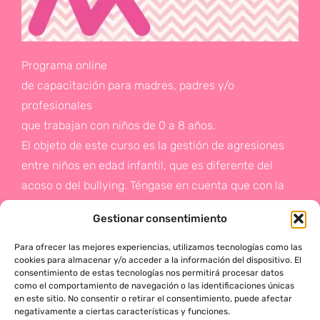
Programa online
de capacitación para madres, padres y/o
profesionales
que trabajan con niños de 0 a 8 años.
El objeto de este curso es la gestión de agresiones
entre niños en edad infantil, que es diferente del
acoso o del bullying. Téngase en cuenta que con la
gestión de agresiones pretendemos sentar las bases
Gestionar consentimiento
de la prevención a un problema que suele aparecer
en etapas posteriores como es el acoso.
Para ofrecer las mejores experiencias, utilizamos tecnologías como las
cookies para almacenar y/o acceder a la información del dispositivo. El
consentimiento de estas tecnologías nos permitirá procesar datos
Si deseas más información,
como el comportamiento de navegación o las identificaciones únicas
en este sitio. No consentir o retirar el consentimiento, puede afectar
haz click en este enlace:
negativamente a ciertas características y funciones.