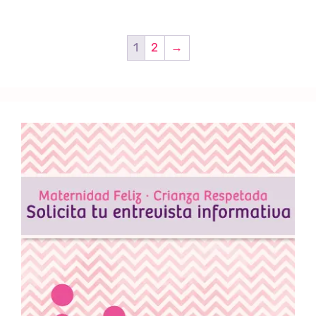
1
2
→