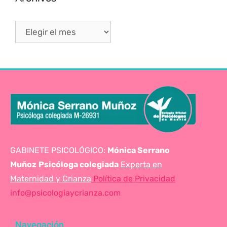
GABINETE PSICOLÓGICO:
Mónica Serrano
Muñoz
Psicóloga colegiada
Experta en
Maternidad y Crianza
Política de Privacidad
info@psicologiaycrianza.com
Navegación