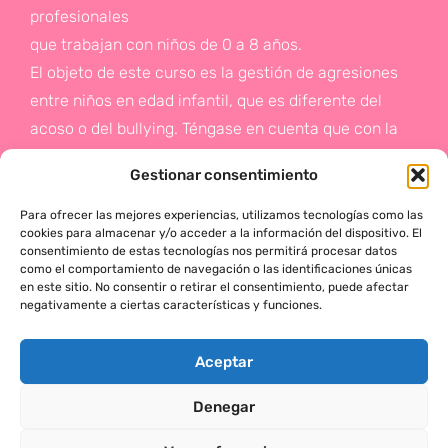
profesionales
que trabajan con niños de 0 a 8 años.
El objeto de este curso es la gestión de agresiones
entre niños en edad infantil, que es diferente del
acoso o del bullying. Téngase en cuenta que con la
gestión de agresiones pretendemos sentar las bases
Gestionar consentimiento
de la prevención a un problema que suele aparecer
en etapas posteriores como es el acoso.
Para ofrecer las mejores experiencias, utilizamos tecnologías como las
cookies para almacenar y/o acceder a la información del dispositivo. El
consentimiento de estas tecnologías nos permitirá procesar datos
Si deseas más información,
como el comportamiento de navegación o las identificaciones únicas
en este sitio. No consentir o retirar el consentimiento, puede afectar
haz click en este enlace:
negativamente a ciertas características y funciones.
¡ACTÚA!
Aceptar
Denegar
MÓNICA SERRANO © 2025 TODOS LOS DERECHOS RESERVADOS