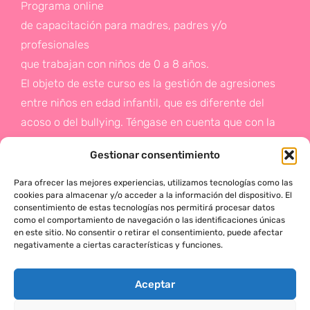
Programa online
de capacitación para madres, padres y/o
profesionales
que trabajan con niños de 0 a 8 años.
El objeto de este curso es la gestión de agresiones
entre niños en edad infantil, que es diferente del
acoso o del bullying. Téngase en cuenta que con la
gestión de agresiones pretendemos sentar las bases
Gestionar consentimiento
de la prevención a un problema que suele aparecer
en etapas posteriores como es el acoso.
Para ofrecer las mejores experiencias, utilizamos tecnologías como las
cookies para almacenar y/o acceder a la información del dispositivo. El
consentimiento de estas tecnologías nos permitirá procesar datos
Si deseas más información,
como el comportamiento de navegación o las identificaciones únicas
en este sitio. No consentir o retirar el consentimiento, puede afectar
haz click en este enlace:
negativamente a ciertas características y funciones.
¡ACTÚA!
Aceptar