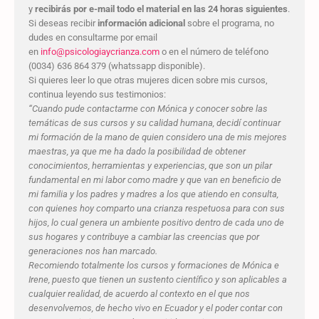
y
recibirás por e-mail todo el material en las 24 horas siguientes
.
Si deseas recibir
información adicional
sobre el programa, no
dudes en consultarme por email
en
info@psicologiaycrianza.com
o en el número de teléfono
(0034) 636 864 379 (whatssapp disponible).
Si quieres leer lo que otras mujeres dicen sobre mis cursos,
continua leyendo sus testimonios:
“Cuando pude contactarme con Mónica y conocer sobre las
temáticas de sus cursos y su calidad humana, decidí continuar
mi formación de la mano de quien considero una de mis mejores
maestras, ya que me ha dado la posibilidad de obtener
conocimientos, herramientas y experiencias, que son un pilar
fundamental en mi labor como madre y que van en beneficio de
mi familia y los padres y madres a los que atiendo en consulta,
con quienes hoy comparto una crianza respetuosa para con sus
hijos, lo cual genera un ambiente positivo dentro de cada uno de
sus hogares y contribuye a cambiar las creencias que por
generaciones nos han marcado.
Recomiendo totalmente los cursos y formaciones de Mónica e
Irene, puesto que tienen un sustento científico y son aplicables a
cualquier realidad, de acuerdo al contexto en el que nos
desenvolvemos, de hecho vivo en Ecuador y el poder contar con