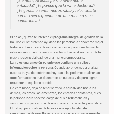
¿Sientes que estás permanentemente
enfadada? ¿Te parece que la ira te desborda?
¿Te gustaría sentir menos rabia y relacionarte
con tus seres queridos de una manera más
constructiva?
Si es así, quizás te interese el
programa integral de gestión de la
ira
.
Con él, se pretende ayudar a las personas a conocerse mejor,
trabajar sobre su ira y desarrollar recursos para transformar la
rabia en sentimientos menos reactivos, haciéndose cargo de la
propia responsabilidad, de una manera empoderante.
La ira es una emoción potente que contiene una valiosa
información sobre la persona
. Cuando aprendemos a analizar
nuestra ira y a descubrir qué hay tras ella, podemos realizar las
transformaciones que deseemos en nuestra vida para lograr
recuperar el equilibrio perdido.
De este modo, deja de tener sentido la agresividad hacia los
demás, los gritos, las amenazas, los enfados constantes, pues
la persona logra hacerse cargo de sus circunstancias y
sentimientos para actuar de una manera consciente y empática.
El trabajo personal desde la ira es una
oportunidad de
crecimiento y desarrollo
, así como conduce a un
saneamiento