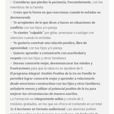
–
Consideras que pierdes la paciencia, frecuentemente
, con los
miembros de tu familia
–
Crees que la forma en que reaccionas cuando te enfadas es
desmesurada
–
Te arrepientes de lo que dices o haces en situaciones de
conflicto
con tus hijos y/o pareja
–
Te sientes “culpable”
por gritar, amenazar o castigar con
silencios cuando te enfadas
–
Te gustaría construir una relación positiva, libre de
agresividad
, con tus hijos y/o pareja
–
Quieres aprender a comunicarte con asertividad y
respeto
con tus hijos y otros familiares
–
Deseas conocerte mejor, desenmascarar tus miedos y
frustraciones
para que la rabia no se apodere de ti
El programa integral: Gestión Positiva de la Ira en Familia te
permitirá lograr conocerte mejor y aprender a relacionarte
desde emociones constructivas con tus hijos y otros familiares,
enfadarte menos y utilizar el potencial positivo de la ira para
mejorar tus circunstancias de manera asertiva.
La formación es
íntegramente online
y consta de 2
módulos grabados, en los que se ofrece el contenido en un total
de
6 lecciones en formato audiovisual
. Las alumnas podrán