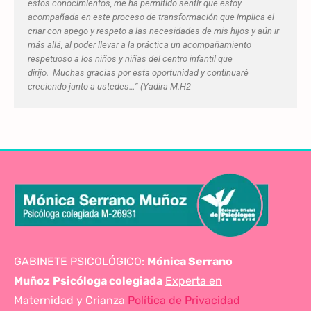
estos conocimientos, me ha permitido sentir que estoy
acompañada en este proceso de transformación que implica el
criar con apego y respeto a las necesidades de mis hijos y aún ir
más allá, al poder llevar a la práctica un acompañamiento
respetuoso a los niños y niñas del centro infantil que
dirijo. Muchas gracias por esta oportunidad y continuaré
creciendo junto a ustedes…” (Yadira M.H2
GABINETE PSICOLÓGICO:
Mónica Serrano
Muñoz
Psicóloga colegiada
Experta en
Maternidad y Crianza
Política de Privacidad