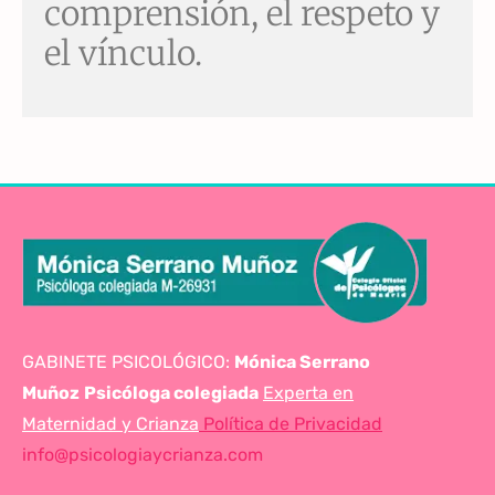
comprensión, el respeto y
el vínculo.
GABINETE PSICOLÓGICO:
Mónica Serrano
Muñoz
Psicóloga colegiada
Experta en
Maternidad y Crianza
Política de Privacidad
info@psicologiaycrianza.com