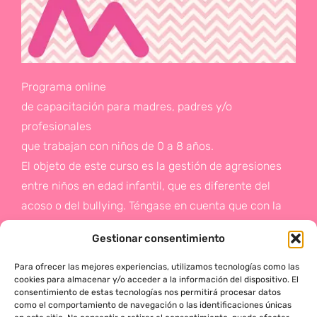
Programa online
de capacitación para madres, padres y/o
profesionales
que trabajan con niños de 0 a 8 años.
El objeto de este curso es la gestión de agresiones
entre niños en edad infantil, que es diferente del
acoso o del bullying. Téngase en cuenta que con la
gestión de agresiones pretendemos sentar las bases
Gestionar consentimiento
de la prevención a un problema que suele aparecer
en etapas posteriores como es el acoso.
Para ofrecer las mejores experiencias, utilizamos tecnologías como las
cookies para almacenar y/o acceder a la información del dispositivo. El
consentimiento de estas tecnologías nos permitirá procesar datos
Si deseas más información,
como el comportamiento de navegación o las identificaciones únicas