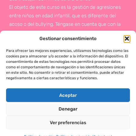
El objeto de este curso es la gestión de agresiones
entre niños en edad infantil, que es diferente del
acoso o del bullying. Téngase en cuenta que con la
gestión de agresiones pretendemos sentar las bases
Gestionar consentimiento
de la prevención a un problema que suele aparecer
en etapas posteriores como es el acoso.
Para ofrecer las mejores experiencias, utilizamos tecnologías como las
cookies para almacenar y/o acceder a la información del dispositivo. El
consentimiento de estas tecnologías nos permitirá procesar datos
Si deseas más información,
como el comportamiento de navegación o las identificaciones únicas
en este sitio. No consentir o retirar el consentimiento, puede afectar
haz click en este enlace:
negativamente a ciertas características y funciones.
¡ACTÚA!
Aceptar
Denegar
MÓNICA SERRANO © 2025 TODOS LOS DERECHOS RESERVADOS
Ver preferencias