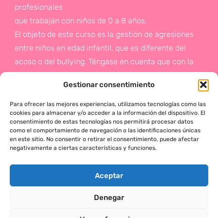
profesionales
que trabajan con niños de 0 a 8 años.
El objeto de este curso es la gestión de agresiones
entre niños en edad infantil, que es diferente del
acoso o del bullying. Téngase en cuenta que con la
gestión de agresiones pretendemos sentar las bases
Gestionar consentimiento
de la prevención a un problema que suele aparecer
en etapas posteriores como es el acoso.
Para ofrecer las mejores experiencias, utilizamos tecnologías como las
cookies para almacenar y/o acceder a la información del dispositivo. El
consentimiento de estas tecnologías nos permitirá procesar datos
Si deseas más información,
como el comportamiento de navegación o las identificaciones únicas
en este sitio. No consentir o retirar el consentimiento, puede afectar
haz click en este enlace:
negativamente a ciertas características y funciones.
¡ACTÚA!
Aceptar
Denegar
MÓNICA SERRANO © 2025 TODOS LOS DERECHOS RESERVADOS