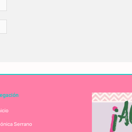
egación
nicio
ónica Serrano