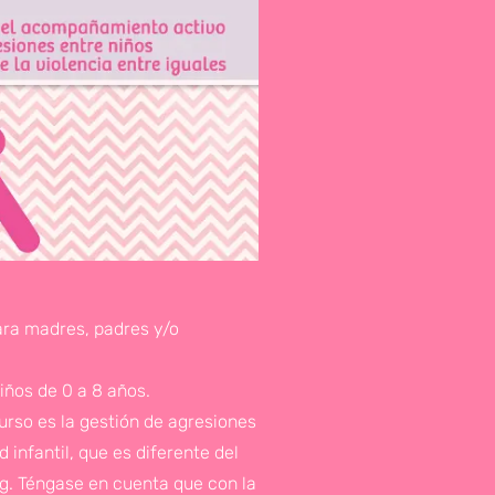
ara madres, padres y/o
iños de 0 a 8 años.
curso es la gestión de agresiones
 infantil, que es diferente del
ng. Téngase en cuenta que con la