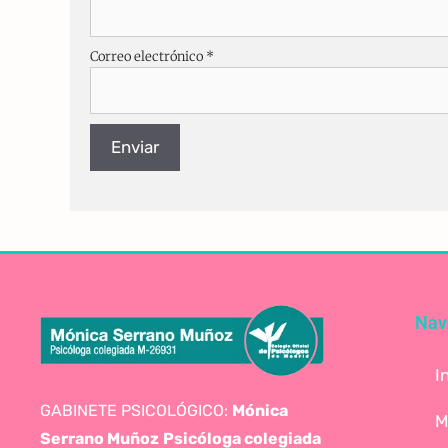
Correo electrónico
*
Nav
I
GABINETE PSICOLÓGICO:
Mónica
M
Serrano Muñoz
Psicóloga colegiada