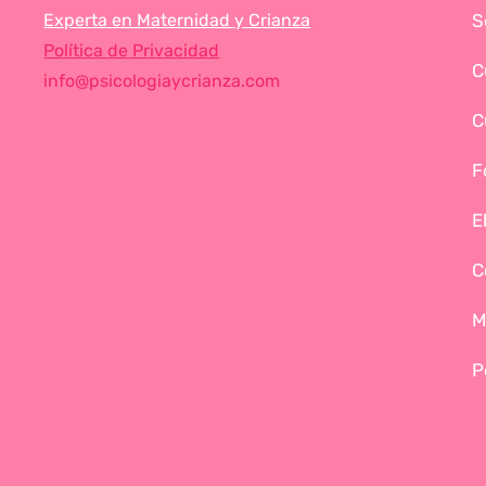
Experta en Maternidad y Crianza
S
Política de Privacidad
C
info@psicologiaycrianza.com
C
F
E
C
M
P