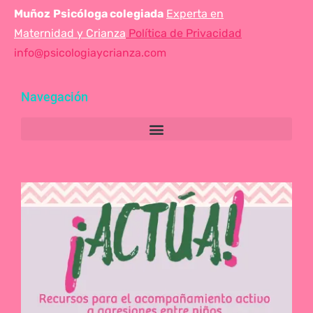
Muñoz
Psicóloga colegiada
Experta en
Maternidad y Crianza
Política de Privacidad
info@psicologiaycrianza.com
Navegación