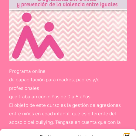
Programa online
de capacitación para madres, padres y/o
profesionales
que trabajan con niños de 0 a 8 años.
El objeto de este curso es la gestión de agresiones
entre niños en edad infantil, que es diferente del
acoso o del bullying. Téngase en cuenta que con la
gestión de agresiones pretendemos sentar las bases