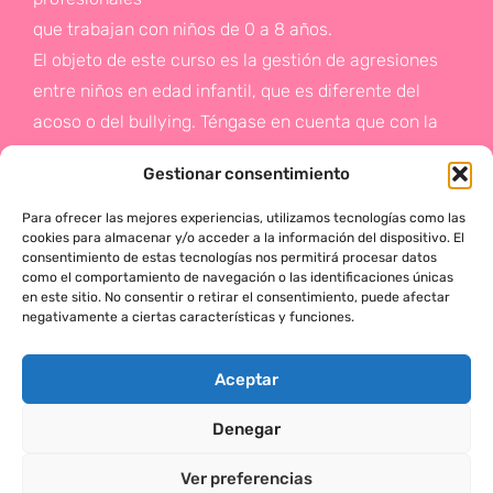
que trabajan con niños de 0 a 8 años.
El objeto de este curso es la gestión de agresiones
entre niños en edad infantil, que es diferente del
acoso o del bullying. Téngase en cuenta que con la
gestión de agresiones pretendemos sentar las bases
Gestionar consentimiento
de la prevención a un problema que suele aparecer
en etapas posteriores como es el acoso.
Para ofrecer las mejores experiencias, utilizamos tecnologías como las
cookies para almacenar y/o acceder a la información del dispositivo. El
consentimiento de estas tecnologías nos permitirá procesar datos
Si deseas más información,
como el comportamiento de navegación o las identificaciones únicas
en este sitio. No consentir o retirar el consentimiento, puede afectar
haz click en este enlace:
negativamente a ciertas características y funciones.
¡ACTÚA!
Aceptar
Denegar
MÓNICA SERRANO © 2025 TODOS LOS DERECHOS RESERVADOS
Ver preferencias