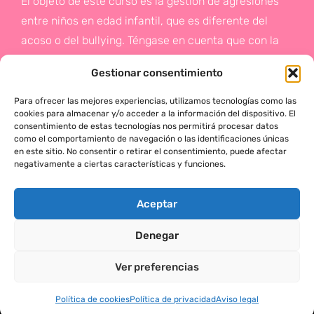
El objeto de este curso es la gestión de agresiones
entre niños en edad infantil, que es diferente del
acoso o del bullying. Téngase en cuenta que con la
gestión de agresiones pretendemos sentar las bases
Gestionar consentimiento
de la prevención a un problema que suele aparecer
en etapas posteriores como es el acoso.
Para ofrecer las mejores experiencias, utilizamos tecnologías como las
cookies para almacenar y/o acceder a la información del dispositivo. El
consentimiento de estas tecnologías nos permitirá procesar datos
Si deseas más información,
como el comportamiento de navegación o las identificaciones únicas
en este sitio. No consentir o retirar el consentimiento, puede afectar
haz click en este enlace:
negativamente a ciertas características y funciones.
¡ACTÚA!
Aceptar
Denegar
MÓNICA SERRANO © 2025 TODOS LOS DERECHOS RESERVADOS
Ver preferencias
Política de cookies
Política de privacidad
Aviso legal