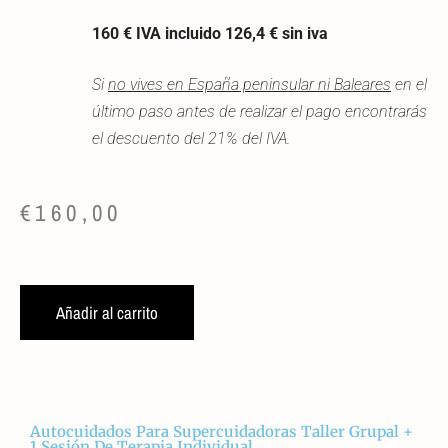
160 €
IVA incluido 126,4 € sin iva
Si
no vives en España peninsular ni Baleares
en el
último paso antes de realizar el pago encontrarás
el descuento del 21% del IVA.
€
160,00
Añadir al carrito
Autocuidados Para Supercuidadoras Taller Grupal +
1 Sesión De Terapia Individual