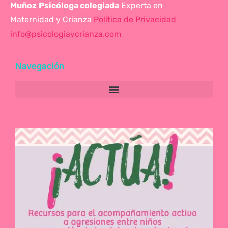
Muñoz
Psicóloga colegiada
Experta en
Maternidad y Crianza
Política de Privacidad
info@psicologiaycrianza.com
Navegación