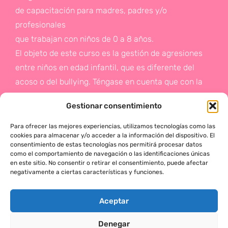
de capacitación para madres, padres y/o
profesionales
que trabajan con niños de 0 a 8 años.
El objeto de este curso es la gestión de agresiones
entre niños en edad infantil, que es diferente del
acoso o del bullying. Téngase en cuenta que con la
gestión de agresiones pretendemos sentar las bases
Gestionar consentimiento
de la prevención a un problema que suele aparecer
en etapas posteriores como es el acoso.
Para ofrecer las mejores experiencias, utilizamos tecnologías como las
cookies para almacenar y/o acceder a la información del dispositivo. El
consentimiento de estas tecnologías nos permitirá procesar datos
Si deseas más información,
como el comportamiento de navegación o las identificaciones únicas
en este sitio. No consentir o retirar el consentimiento, puede afectar
haz click en este enlace:
negativamente a ciertas características y funciones.
¡ACTÚA!
Aceptar
Denegar