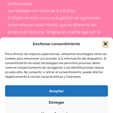
profesionales
que trabajan con niños de 0 a 8 años.
El objeto de este curso es la gestión de agresiones
entre niños en edad infantil, que es diferente del
acoso o del bullying. Téngase en cuenta que con la
gestión de agresiones pretendemos sentar las bases
Gestionar consentimiento
de la prevención a un problema que suele aparecer
en etapas posteriores como es el acoso.
Para ofrecer las mejores experiencias, utilizamos tecnologías como las
cookies para almacenar y/o acceder a la información del dispositivo. El
consentimiento de estas tecnologías nos permitirá procesar datos
Si deseas más información,
como el comportamiento de navegación o las identificaciones únicas
en este sitio. No consentir o retirar el consentimiento, puede afectar
haz click en este enlace:
negativamente a ciertas características y funciones.
¡ACTÚA!
Aceptar
Denegar
MÓNICA SERRANO © 2025 TODOS LOS DERECHOS RESERVADOS