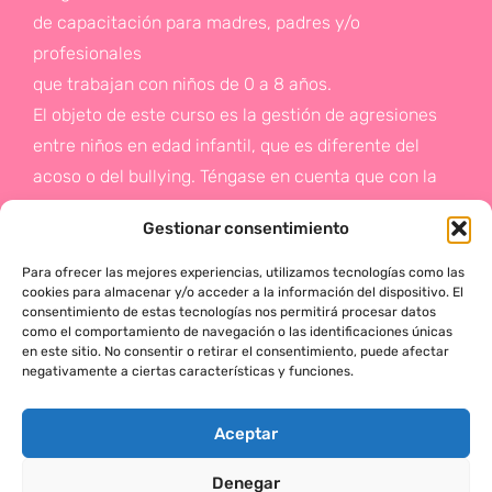
de capacitación para madres, padres y/o
profesionales
que trabajan con niños de 0 a 8 años.
El objeto de este curso es la gestión de agresiones
entre niños en edad infantil, que es diferente del
acoso o del bullying. Téngase en cuenta que con la
gestión de agresiones pretendemos sentar las bases
Gestionar consentimiento
de la prevención a un problema que suele aparecer
en etapas posteriores como es el acoso.
Para ofrecer las mejores experiencias, utilizamos tecnologías como las
cookies para almacenar y/o acceder a la información del dispositivo. El
consentimiento de estas tecnologías nos permitirá procesar datos
Si deseas más información,
como el comportamiento de navegación o las identificaciones únicas
en este sitio. No consentir o retirar el consentimiento, puede afectar
haz click en este enlace:
negativamente a ciertas características y funciones.
¡ACTÚA!
Aceptar
Denegar