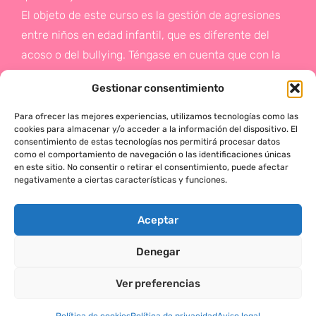
El objeto de este curso es la gestión de agresiones
entre niños en edad infantil, que es diferente del
acoso o del bullying. Téngase en cuenta que con la
gestión de agresiones pretendemos sentar las bases
Gestionar consentimiento
de la prevención a un problema que suele aparecer
en etapas posteriores como es el acoso.
Para ofrecer las mejores experiencias, utilizamos tecnologías como las
cookies para almacenar y/o acceder a la información del dispositivo. El
consentimiento de estas tecnologías nos permitirá procesar datos
Si deseas más información,
como el comportamiento de navegación o las identificaciones únicas
en este sitio. No consentir o retirar el consentimiento, puede afectar
haz click en este enlace:
negativamente a ciertas características y funciones.
¡ACTÚA!
Aceptar
Denegar
MÓNICA SERRANO © 2025 TODOS LOS DERECHOS RESERVADOS
Ver preferencias