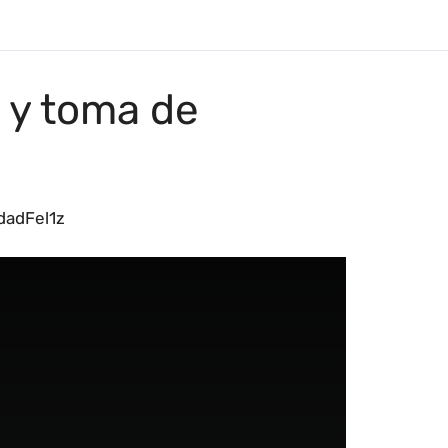
n y toma de
dadFel1z