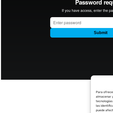
Para ofrece
almacenar y
tecnologías
las identifi
puede afect