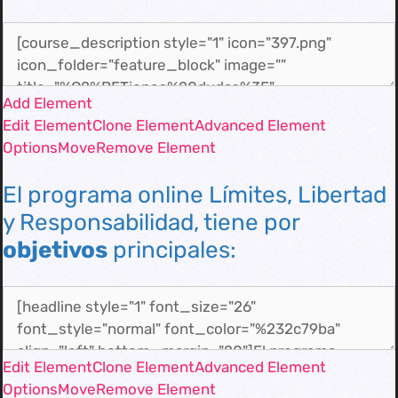
Add Element
Edit Element
Clone Element
Advanced Element
Options
Move
Remove Element
El programa online Límites, Libertad
y Responsabilidad, tiene por
objetivos
principales:
Edit Element
Clone Element
Advanced Element
Options
Move
Remove Element