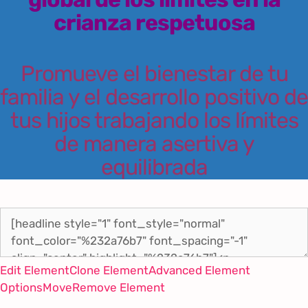
crianza respetuosa
Promueve el bienestar de tu
familia y el desarrollo positivo de
tus hijos trabajando los límites
de manera asertiva y
equilibrada
Edit Element
Clone Element
Advanced Element
Options
Move
Remove Element