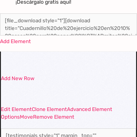
¡Descárgalo gratis aquí!
Add Element
Add New Row
Edit Element
Clone Element
Advanced Element
Options
Move
Remove Element