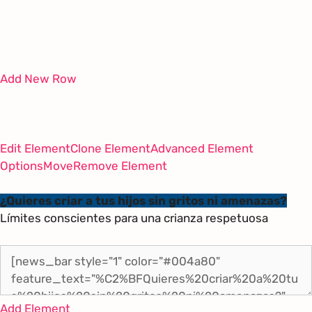
Add New Row
Edit Element
Clone Element
Advanced Element
Options
Move
Remove Element
¿Quieres criar a tus hijos sin gritos ni amenazas?
Límites conscientes para una crianza respetuosa
Add Element