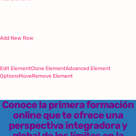
Add New Row
Edit Element
Clone Element
Advanced Element
Options
Move
Remove Element
Conoce la primera formación
online que te ofrece una
perspectiva integradora y
global de los límites en la