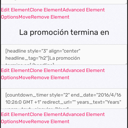
Edit Element
Clone Element
Advanced Element
Options
Move
Remove Element
La promoción termina en
Edit Element
Clone Element
Advanced Element
Options
Move
Remove Element
Edit Element
Clone Element
Advanced Element
Options
Move
Remove Element