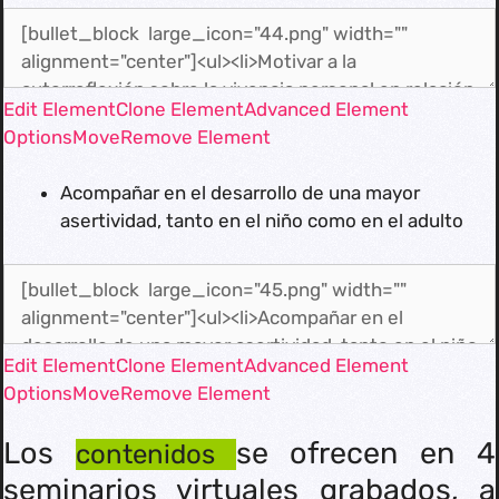
Edit Element
Clone Element
Advanced Element
Options
Move
Remove Element
Acompañar en el desarrollo de una mayor
asertividad, tanto en el niño como en el adulto
Edit Element
Clone Element
Advanced Element
Options
Move
Remove Element
Los
se ofrecen en 4
contenidos
seminarios virtuales grabados, a